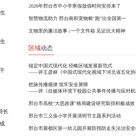
2026年邢台市中小学寒假放假时间安排来了
，生
智慧物流助力 邢台南和宠物粮“跑”出全国第一
文物里的廉洁故事 | 一个文件箱 见证抗大精神
生
区域
动态
锚定中国式现代化 经略区域发展新范式
干
——评王彦林《中国式现代化视域下河北省五化协同
把脉传播规律 筑牢安全屏障
——评《自媒体环境下校园公共事件传播与应对机
邢台市高校“大思政课”格局建设研究取得积极成效
特长
邢台市三义庙小学开展清明节主题系列活动
成
邢台市襄都区第一幼儿园开展防拐防走失法治安全