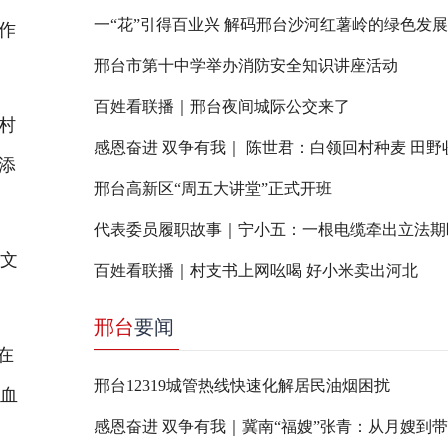
一“花”引得百业兴 解码邢台沙河红薯岭的绿色发
作
邢台市第十中学举办消防安全知识讲座活动
百姓看联播｜邢台夜间城际公交来了
村
感恩奋进 双争有我｜ 陈世君：白领回村种麦 田野
添
邢台高新区“周五大讲堂”正式开班
代表委员履职故事｜宁小五：一根电缆牵出立法期
文
百姓看联播｜村支书上网吆喝 好小米卖出河北
邢台
要闻
在
邢台12319城管热线快速化解居民油烟困扰
鲜血