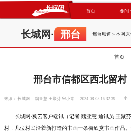
首页
要闻
长城网
·
邢台
邢台频道
本网原
>
首页
邢台市信都区西北留村
小
来源： 长城网 魏亚慧 王聚芬 宋小青
2024-08-05 16:32:39
长城网·冀云客户端讯（记者 魏亚慧 通讯员 王聚
村，几位村民沿着新打造的书画一条街欣赏书画作品。