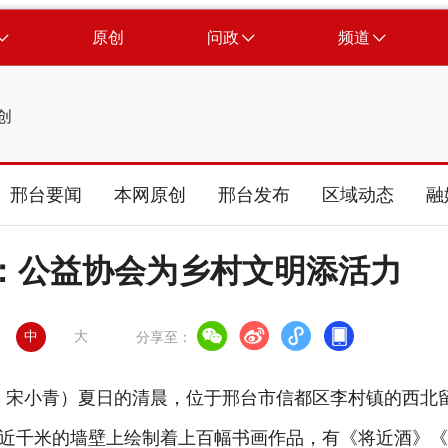
原创
问政
频道
创
邢台要闻
本网原创
邢台发布
区域动态
融
：公益协会为乡村文明添活力
中
大
分享至：
芬 宋小青）夏日的清晨，位于邢台市信都区李村镇的西北
近千米的墙壁上绘制着上百幅书画作品，有《将近酒》