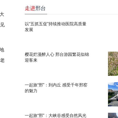
走进
邢台
大
以“五抓五促”持续推动医院高质量
意见
发展
地
樱花烂漫醉人心 邢台游园繁花似锦
女老
迎客来
一起旅“邢”：到内丘 感受千年邢窑
的魅力
学
共
一起旅“邢”：大峡谷感受自然风光