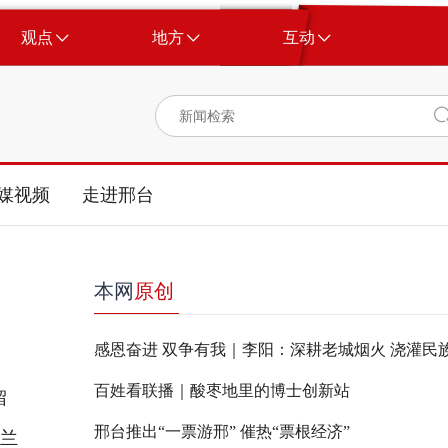
观点
地方
互动
媒视频
走进邢台
本网
原创
百姓看联播｜酸枣地里的博士创新站
留
邢台推出“一票游邢” 催热“票根经济”
《兰