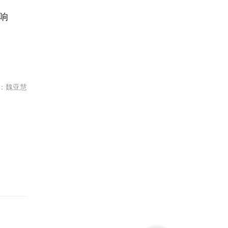
响
足
：魏亚慧