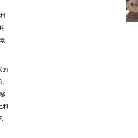
村
用
并动
式的
馆、
，移
生和
风