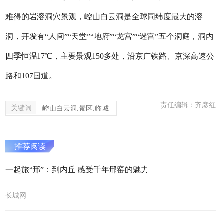
难得的岩溶洞穴景观，崆山白云洞是全球同纬度最大的溶
洞，开发有“人间”“天堂”“地府”“龙宫”“迷宫”五个洞庭，洞内
四季恒温17℃，主要景观150多处，沿京广铁路、京深高速公
路和107国道。
责任编辑：齐彦红
关键词
崆山白云洞,景区,临城
推荐阅读
一起旅“邢”：到内丘 感受千年邢窑的魅力
长城网